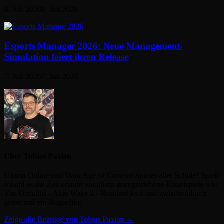
8. Juli 2026
8. Juli 2026
Esports Manager 2026: Neue Management-
Simulation feiert ihren Release
7. Juli 2026
7. Juli 2026
Über Tobias Paxian
Ultima Online und Dark Age of Camelot Spieler alter Schule! Spielt
sobald es die Zeit erlaubt vor allem storygetriebene Rätselspiele wie
The Occultist - Alan Wake 2 - Resident Evil und zwischendurch
gerne mal ein Roguelike.
Zeige alle Beiträge von Tobias Paxian →