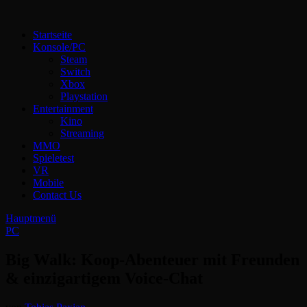
Zum
Inhalt
Technoloki: Gaming und Entertainment News
Startseite
springen
Technoloki: Dein Gaming- und Entertainment News-Portal für
Konsole/PC
Blockbuster, Indie-Perlen und Retro-Klassiker.
Steam
Switch
Xbox
Playstation
Entertainment
Kino
Streaming
MMO
Spieletest
VR
Mobile
Contact Us
Hauptmenü
PC
Big Walk: Koop-Abenteuer mit Freunden
& einzigartigem Voice-Chat