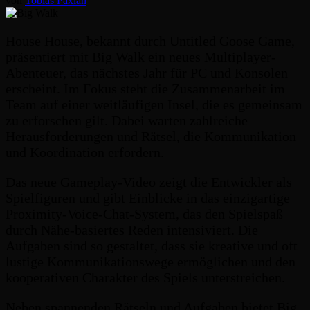
von
Tobias Paxian
House House, bekannt durch Untitled Goose Game,
präsentiert mit Big Walk ein neues Multiplayer-
Abenteuer, das nächstes Jahr für PC und Konsolen
erscheint. Im Fokus steht die Zusammenarbeit im
Team auf einer weitläufigen Insel, die es gemeinsam
zu erforschen gilt. Dabei warten zahlreiche
Herausforderungen und Rätsel, die Kommunikation
und Koordination erfordern.
Das neue Gameplay-Video zeigt die Entwickler als
Spielfiguren und gibt Einblicke in das einzigartige
Proximity-Voice-Chat-System, das den Spielspaß
durch Nähe-basiertes Reden intensiviert. Die
Aufgaben sind so gestaltet, dass sie kreative und oft
lustige Kommunikationswege ermöglichen und den
kooperativen Charakter des Spiels unterstreichen.
Neben spannenden Rätseln und Aufgaben bietet Big