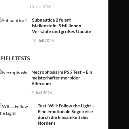
13. Juli 2026
Subnautica 2 feiert
Meilenstein: 5 Millionen
Verkäufe und großes Update
10. Juli 2026
SPIELETESTS
Necrophosis im PS5 Test – Ein
meisterhafter morbider
Albtraum
3. Juni 2026
Test: Will: Follow the Light –
Eine emotionale Segelreise
durch die Einsamkeit des
Nordens