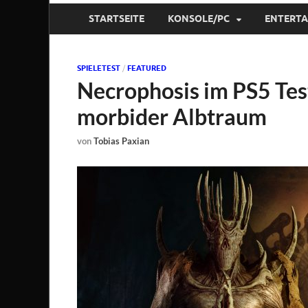
STARTSEITE
KONSOLE/PC
ENTERT
SPIELETEST
/
FEATURED
Necrophosis im PS5 Test
morbider Albtraum
von
Tobias Paxian