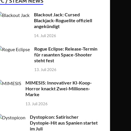
PC / STEAM NEWS
Blackout Jack: Cursed
Blackjack-Roguelite offiziell
angekündigt
14. Juli 2026
Rogue Eclipse: Release-Termin
für rasanten Space-Shooter
steht fest
13. Juli 2026
MIMESIS: Innovativer KI-Koop-
Horror knackt Zwei-Millionen-
Marke
13. Juli 2026
Dystopicon: Satirischer
Dystopie-Hit aus Spanien startet
im Juli