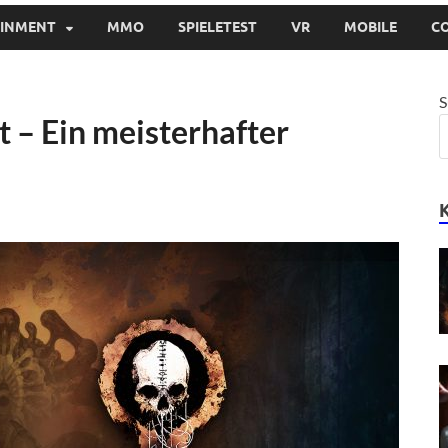
AINMENT
MMO
SPIELETEST
VR
MOBILE
C
S
 – Ein meisterhafter