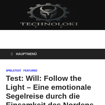
Technoloki: Gaming
Technoloki: Dein Gaming- und Entertainment News-Portal für
Blockbuster, Indie-Perlen und Retro-Klassiker.
und Entertainment
HAUPTMENÜ
News
SPIELETEST
/
FEATURED
Test: Will: Follow the
Light – Eine emotionale
Segelreise durch die