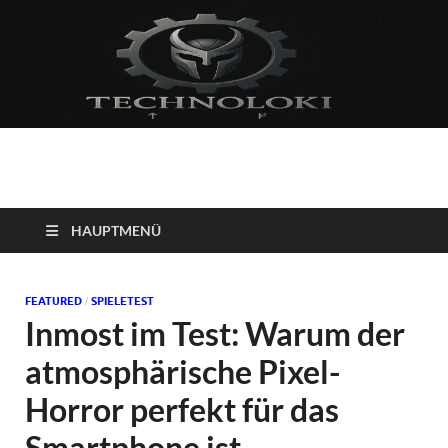
Technoloki: Gaming
Technoloki: Dein Gaming- und Entertainment News-Portal für
Blockbuster, Indie-Perlen und Retro-Klassiker.
und Entertainment
HAUPTMENÜ
News
FEATURED
SPIELETEST
/
Inmost im Test: Warum der
atmosphärische Pixel-
Horror perfekt für das
Smartphone ist