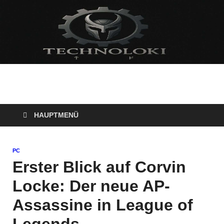
Technoloki: Gaming
Technoloki: Dein Gaming- und Entertainment News-Portal für
Blockbuster, Indie-Perlen und Retro-Klassiker.
und Entertainment
HAUPTMENÜ
News
PC
Erster Blick auf Corvin
Locke: Der neue AP-
Assassine in League of