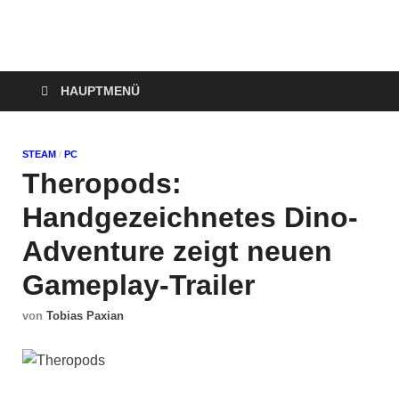
Technoloki: Gaming
Technoloki: Dein Gaming- und Entertainment News-Portal für
Blockbuster, Indie-Perlen und Retro-Klassiker.
und Entertainment
HAUPTMENÜ
News
STEAM
/
PC
Theropods:
Handgezeichnetes Dino-
Adventure zeigt neuen
Gameplay-Trailer
von
Tobias Paxian