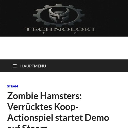
Technoloki: Gaming
Technoloki: Dein Gaming- und Entertainment News-Portal für
Blockbuster, Indie-Perlen und Retro-Klassiker.
und Entertainment
HAUPTMENÜ
News
STEAM
Zombie Hamsters:
Verrücktes Koop-
Actionspiel startet Demo