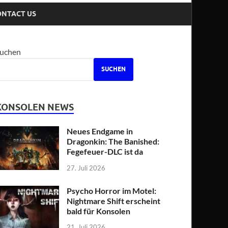
ONTACT US
uchen
SUCHEN
KONSOLEN NEWS
Neues Endgame in
Dragonkin: The Banished:
Fegefeuer-DLC ist da
27. Juli 2026
Psycho Horror im Motel:
Nightmare Shift erscheint
bald für Konsolen
21. Juli 2026