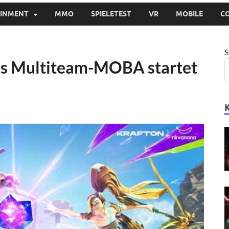
AINMENT
MMO
SPIELETEST
VR
MOBILE
C
S
hes Multiteam-MOBA startet