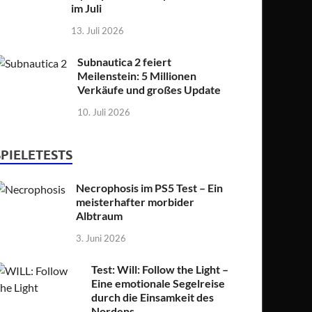
im Juli
13. Juli 2026
Subnautica 2 feiert
Meilenstein: 5 Millionen
Verkäufe und großes Update
10. Juli 2026
SPIELETESTS
Necrophosis im PS5 Test – Ein
meisterhafter morbider
Albtraum
3. Juni 2026
Test: Will: Follow the Light –
Eine emotionale Segelreise
durch die Einsamkeit des
Nordens