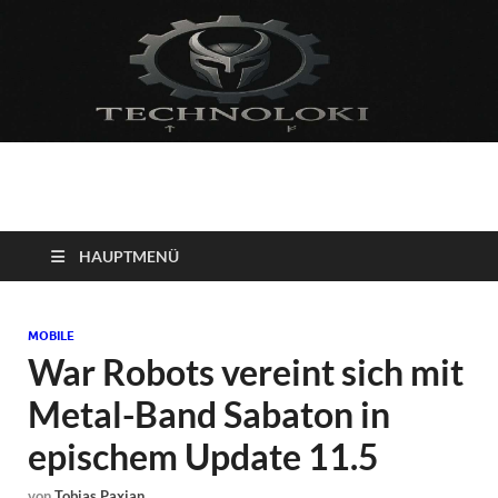
Technoloki: Gaming
Technoloki: Dein Gaming- und Entertainment News-Portal für
Blockbuster, Indie-Perlen und Retro-Klassiker.
und Entertainment
HAUPTMENÜ
News
MOBILE
War Robots vereint sich mit
Metal-Band Sabaton in
epischem Update 11.5
von
Tobias Paxian