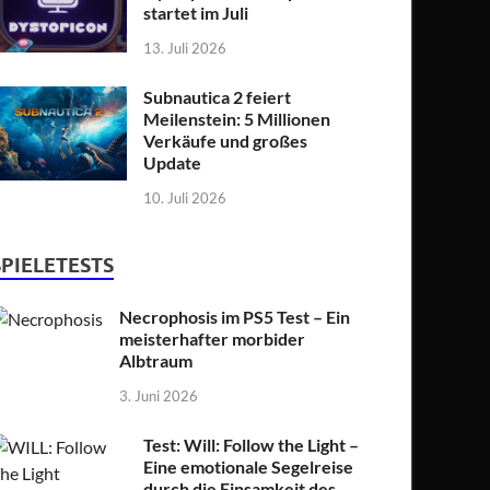
startet im Juli
13. Juli 2026
Subnautica 2 feiert
Meilenstein: 5 Millionen
Verkäufe und großes
Update
10. Juli 2026
SPIELETESTS
Necrophosis im PS5 Test – Ein
meisterhafter morbider
Albtraum
3. Juni 2026
Test: Will: Follow the Light –
Eine emotionale Segelreise
durch die Einsamkeit des