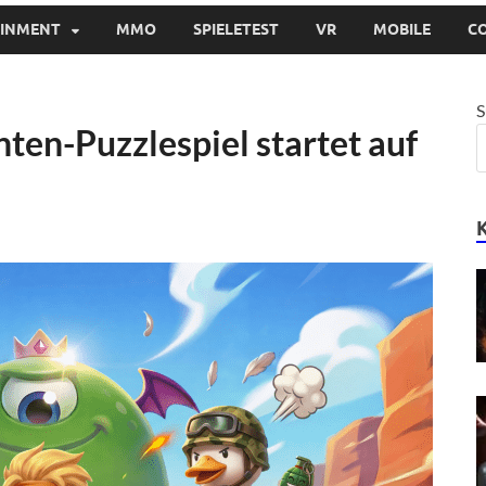
AINMENT
MMO
SPIELETEST
VR
MOBILE
C
S
ten-Puzzlespiel startet auf