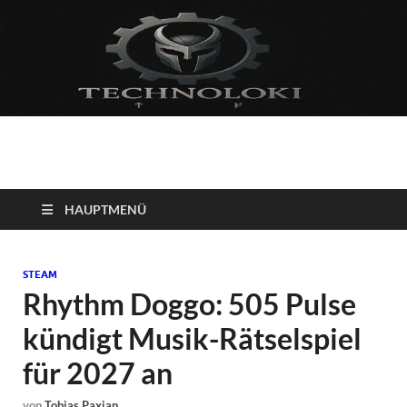
Technoloki: Gaming
Technoloki: Dein Gaming- und Entertainment News-Portal für
Blockbuster, Indie-Perlen und Retro-Klassiker.
und Entertainment
HAUPTMENÜ
News
STEAM
Rhythm Doggo: 505 Pulse
kündigt Musik-Rätselspiel
für 2027 an
von
Tobias Paxian