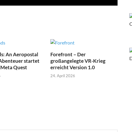
s: An Aeropostal
Forefront – Der
Abenteuer startet
großangelegte VR-Krieg
f Meta Quest
erreicht Version 1.0
6
24. April 2026