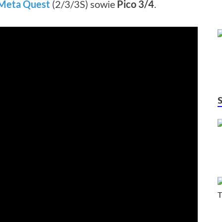
Meta Quest
(2/3/3S) sowie
Pico 3/4
.