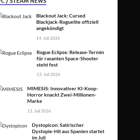
PC / STEAM NEWS
Blackout Jack: Cursed
Blackjack-Roguelite offiziell
angekündigt
14. Juli 2026
Rogue Eclipse: Release-Termin
für rasanten Space-Shooter
steht fest
13. Juli 2026
MIMESIS: Innovativer KI-Koop-
Horror knackt Zwei-Millionen-
Marke
13. Juli 2026
Dystopicon: Satirischer
Dystopie-Hit aus Spanien startet
im Juli