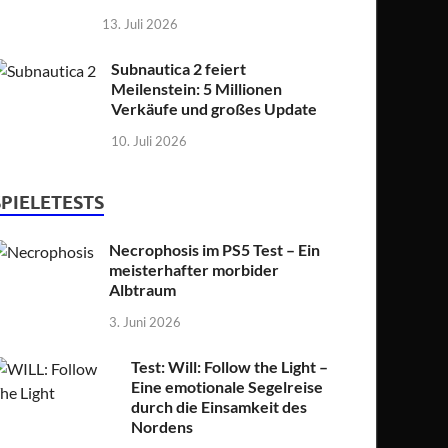
13. Juli 2026
Subnautica 2 feiert
Meilenstein: 5 Millionen
Verkäufe und großes Update
10. Juli 2026
SPIELETESTS
Necrophosis im PS5 Test – Ein
meisterhafter morbider
Albtraum
3. Juni 2026
Test: Will: Follow the Light –
Eine emotionale Segelreise
durch die Einsamkeit des
Nordens