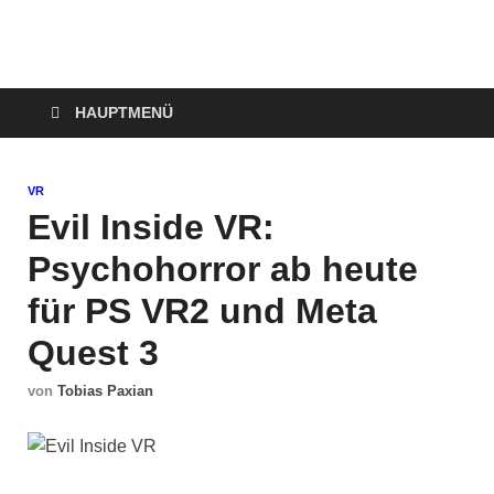
Technoloki: Gaming
Technoloki: Dein Gaming- und Entertainment News-Portal für
Blockbuster, Indie-Perlen und Retro-Klassiker.
und Entertainment
HAUPTMENÜ
News
VR
Evil Inside VR:
Psychohorror ab heute
für PS VR2 und Meta
Quest 3
von
Tobias Paxian