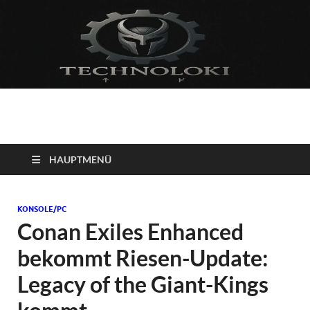
Technoloki: Gaming
Technoloki: Dein Gaming- und Entertainment News-Portal für
Blockbuster, Indie-Perlen und Retro-Klassiker.
und Entertainment
HAUPTMENÜ
News
KONSOLE/PC
Conan Exiles Enhanced
bekommt Riesen-Update:
Legacy of the Giant-Kings