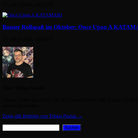
21. Juli 2026
21. Juli 2026
Bunter Rollspaß im Oktober: Once Upon A KATAMAR
16. Juli 2026
16. Juli 2026
Über Tobias Paxian
Ultima Online und Dark Age of Camelot Spieler alter Schule! Spielt s
mal ein Roguelike.
Zeige alle Beiträge von Tobias Paxian →
Suchen
Suchen