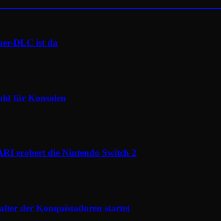
uer-DLC ist da
ald für Konsolen
I erobert die Nintendo Switch 2
ter der Konquistadoren startet