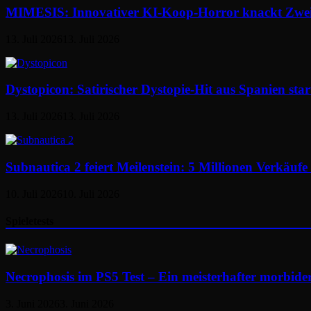
MIMESIS: Innovativer KI-Koop-Horror knackt Zwei
13. Juli 2026
13. Juli 2026
Dystopicon: Satirischer Dystopie-Hit aus Spanien start
13. Juli 2026
13. Juli 2026
Subnautica 2 feiert Meilenstein: 5 Millionen Verkäuf
10. Juli 2026
10. Juli 2026
Spieletests
Necrophosis im PS5 Test – Ein meisterhafter morbid
3. Juni 2026
3. Juni 2026