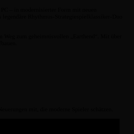
d PC – in modernisierter Form mit neuen
as legendäre Rhythmus-Strategiespielklassiker-Duo
em Weg zum geheimnisvollen „Earthend“. Mit über
fbauen.
 Neuerungen mit, die moderne Spieler schätzen.