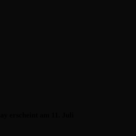
ster, Indie-Perlen und Retro-Klassiker.
y erscheint am 11. Juli