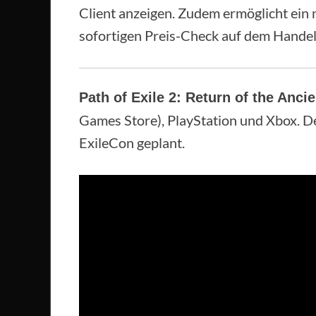
Client anzeigen. Zudem ermöglicht ein 
sofortigen Preis-Check auf dem Hande
Path of Exile 2: Return of the Anci
Games Store), PlayStation und Xbox. De
ExileCon geplant.