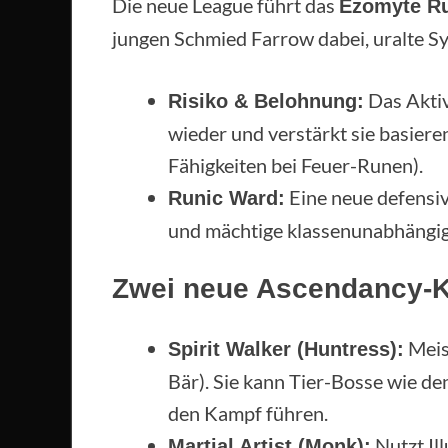
Die neue League führt das
Ezomyte R
jungen Schmied Farrow dabei, uralte S
Das Aktiv
Risiko & Belohnung:
wieder und verstärkt sie basier
Fähigkeiten bei Feuer-Runen).
Eine neue defensiv
Runic Ward:
und mächtige klassenunabhängige
Zwei neue Ascendancy-
Meist
Spirit Walker (Huntress):
Bär). Sie kann Tier-Bosse wie den
den Kampf führen.
Nutzt Ill
Martial Artist (Monk):