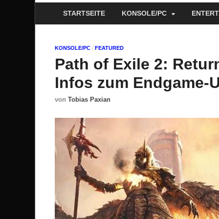
STARTSEITE
KONSOLE/PC
ENTERT
KONSOLE/PC
/
FEATURED
Path of Exile 2: Retur
Infos zum Endgame-U
von
Tobias Paxian