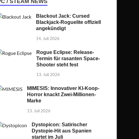
PC / STEAM NEWS
Blackout Jack: Cursed
Blackjack-Roguelite offiziell
angekündigt
14. Juli 2026
Rogue Eclipse: Release-
Termin für rasanten Space-
Shooter steht fest
13. Juli 2026
MIMESIS: Innovativer KI-Koop-
Horror knackt Zwei-Millionen-
Marke
13. Juli 2026
Dystopicon: Satirischer
Dystopie-Hit aus Spanien
startet im Juli