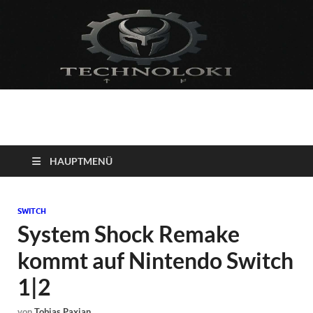
Technoloki: Gaming
Technoloki: Dein Gaming- und Entertainment News-Portal für
Blockbuster, Indie-Perlen und Retro-Klassiker.
und Entertainment
HAUPTMENÜ
News
SWITCH
System Shock Remake
kommt auf Nintendo Switch
1|2
von
Tobias Paxian