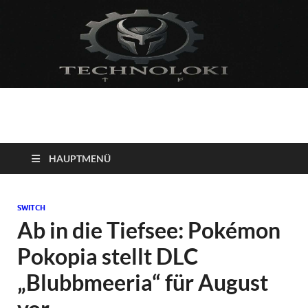
Technoloki: Gaming
Technoloki: Dein Gaming- und Entertainment News-Portal für
Blockbuster, Indie-Perlen und Retro-Klassiker.
und Entertainment
HAUPTMENÜ
News
SWITCH
Ab in die Tiefsee: Pokémon
Pokopia stellt DLC
„Blubbmeeria“ für August