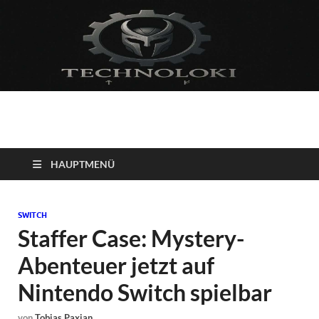
Technoloki: Gaming
Technoloki: Dein Gaming- und Entertainment News-Portal für
Blockbuster, Indie-Perlen und Retro-Klassiker.
und Entertainment
HAUPTMENÜ
News
SWITCH
Staffer Case: Mystery-
Abenteuer jetzt auf
Nintendo Switch spielbar
von
Tobias Paxian