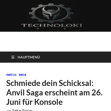
Technoloki: Gaming
Technoloki: Dein Gaming- und Entertainment News-Portal für
Blockbuster, Indie-Perlen und Retro-Klassiker.
und Entertainment
HAUPTMENÜ
News
SWITCH
/
XBOX
Schmiede dein Schicksal:
Anvil Saga erscheint am 26.
Juni für Konsole
von
Tobias Paxian