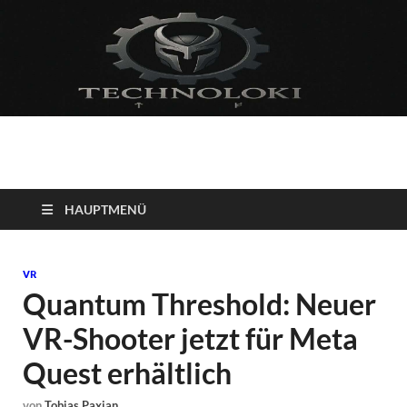
Technoloki: Gaming
Technoloki: Dein Gaming- und Entertainment News-Portal für
Blockbuster, Indie-Perlen und Retro-Klassiker.
und Entertainment
HAUPTMENÜ
News
VR
Quantum Threshold: Neuer
VR-Shooter jetzt für Meta
Quest erhältlich
von
Tobias Paxian