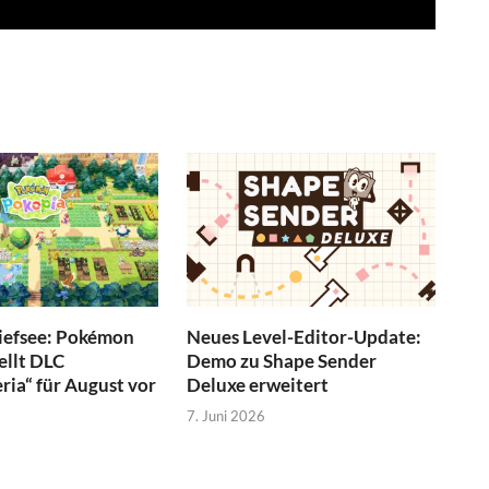
Tiefsee: Pokémon
Neues Level-Editor-Update:
ellt DLC
Demo zu Shape Sender
ia“ für August vor
Deluxe erweitert
7. Juni 2026