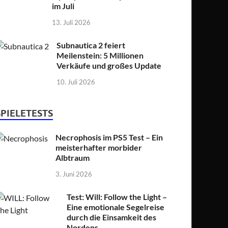
im Juli
13. Juli 2026
Subnautica 2 feiert
Meilenstein: 5 Millionen
Verkäufe und großes Update
10. Juli 2026
SPIELETESTS
Necrophosis im PS5 Test – Ein
meisterhafter morbider
Albtraum
3. Juni 2026
Test: Will: Follow the Light –
Eine emotionale Segelreise
durch die Einsamkeit des
Nordens