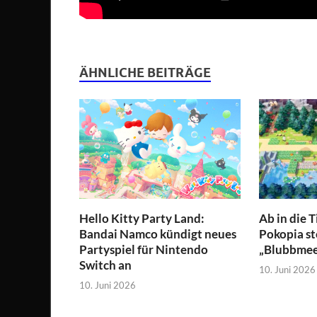
ÄHNLICHE BEITRÄGE
Hello Kitty Party Land:
Ab in die 
Bandai Namco kündigt neues
Pokopia st
Partyspiel für Nintendo
„Blubbmeer
Switch an
10. Juni 2026
10. Juni 2026