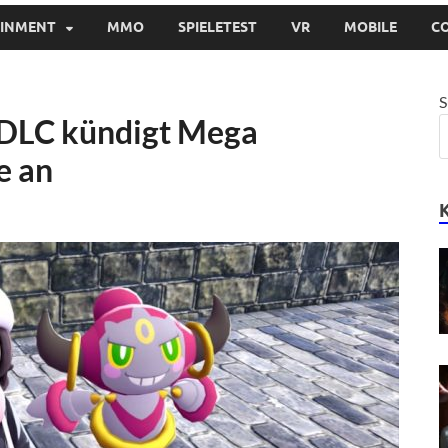
AINMENT
MMO
SPIELETEST
VR
MOBILE
C
S
 DLC kündigt Mega
e an