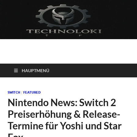
Technoloki: Gaming
Technoloki: Dein Gaming- und Entertainment News-Portal für
Blockbuster, Indie-Perlen und Retro-Klassiker.
und Entertainment
HAUPTMENÜ
News
SWITCH
/
FEATURED
Nintendo News: Switch 2
Preiserhöhung & Release-
Termine für Yoshi und Star