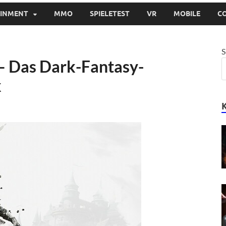
AINMENT
MMO
SPIELETEST
VR
MOBILE
C
S
 – Das Dark-Fantasy-
k