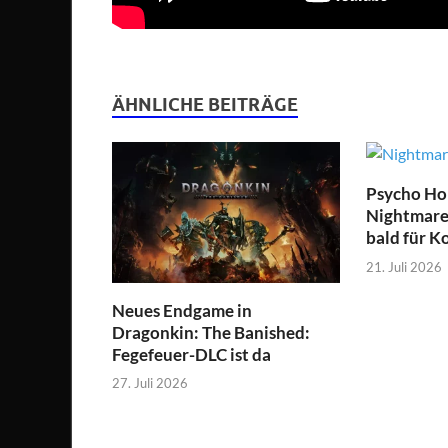
ÄHNLICHE BEITRÄGE
Psycho Hor
Nightmare 
bald für K
21. Juli 2026
Neues Endgame in
Dragonkin: The Banished:
Fegefeuer-DLC ist da
27. Juli 2026