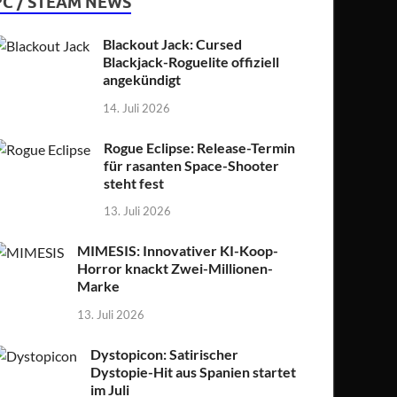
PC / STEAM NEWS
Blackout Jack: Cursed
Blackjack-Roguelite offiziell
angekündigt
14. Juli 2026
Rogue Eclipse: Release-Termin
für rasanten Space-Shooter
steht fest
13. Juli 2026
MIMESIS: Innovativer KI-Koop-
Horror knackt Zwei-Millionen-
Marke
13. Juli 2026
Dystopicon: Satirischer
Dystopie-Hit aus Spanien startet
im Juli