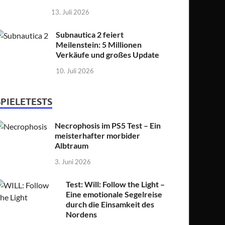
13. Juli 2026
Subnautica 2 feiert
Meilenstein: 5 Millionen
Verkäufe und großes Update
10. Juli 2026
SPIELETESTS
Necrophosis im PS5 Test – Ein
meisterhafter morbider
Albtraum
3. Juni 2026
Test: Will: Follow the Light –
Eine emotionale Segelreise
durch die Einsamkeit des
Nordens