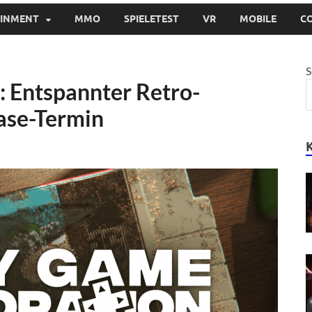
AINMENT
MMO
SPIELETEST
VR
MOBILE
C
S
 Entspannter Retro-
ease-Termin