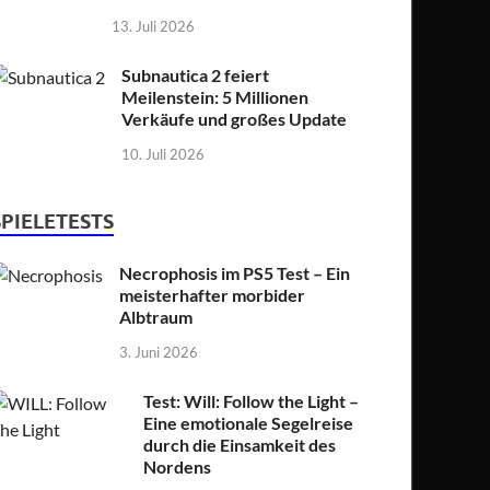
13. Juli 2026
Subnautica 2 feiert
Meilenstein: 5 Millionen
Verkäufe und großes Update
10. Juli 2026
SPIELETESTS
Necrophosis im PS5 Test – Ein
meisterhafter morbider
Albtraum
3. Juni 2026
Test: Will: Follow the Light –
Eine emotionale Segelreise
durch die Einsamkeit des
Nordens