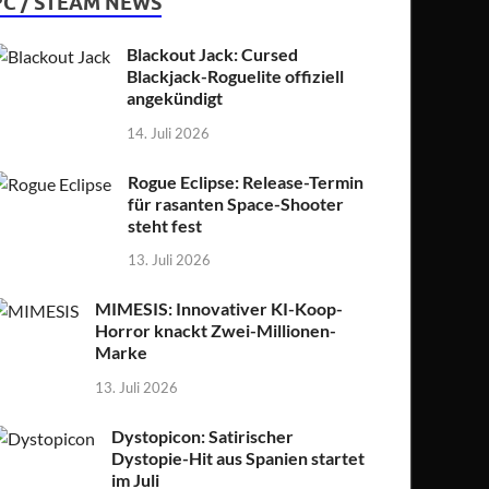
PC / STEAM NEWS
Blackout Jack: Cursed
Blackjack-Roguelite offiziell
angekündigt
14. Juli 2026
Rogue Eclipse: Release-Termin
für rasanten Space-Shooter
steht fest
13. Juli 2026
MIMESIS: Innovativer KI-Koop-
Horror knackt Zwei-Millionen-
Marke
13. Juli 2026
Dystopicon: Satirischer
Dystopie-Hit aus Spanien startet
im Juli