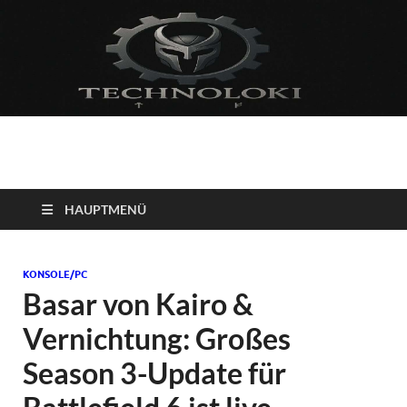
Technoloki: Gaming
Technoloki: Dein Gaming- und Entertainment News-Portal für
Blockbuster, Indie-Perlen und Retro-Klassiker.
und Entertainment
HAUPTMENÜ
News
KONSOLE/PC
Basar von Kairo &
Vernichtung: Großes
Season 3-Update für