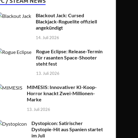
PC / STEAM NEWS
Blackout Jack: Cursed
Blackjack-Roguelite offiziell
angekündigt
14. Juli 2026
Rogue Eclipse: Release-Termin
für rasanten Space-Shooter
steht fest
13. Juli 2026
MIMESIS: Innovativer KI-Koop-
Horror knackt Zwei-Millionen-
Marke
13. Juli 2026
Dystopicon: Satirischer
Dystopie-Hit aus Spanien startet
im Juli