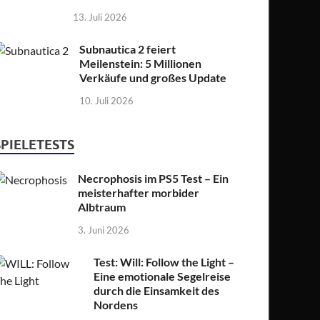
13. Juli 2026
Subnautica 2 feiert
Meilenstein: 5 Millionen
Verkäufe und großes Update
10. Juli 2026
SPIELETESTS
Necrophosis im PS5 Test – Ein
meisterhafter morbider
Albtraum
3. Juni 2026
Test: Will: Follow the Light –
Eine emotionale Segelreise
durch die Einsamkeit des
Nordens