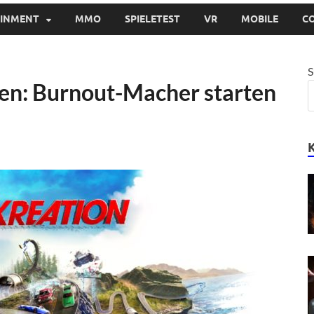
AINMENT
MMO
SPIELETEST
VR
MOBILE
C
S
en: Burnout-Macher starten