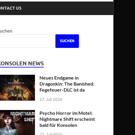
ONTACT US
uchen
SUCHEN
KONSOLEN NEWS
Neues Endgame in
Dragonkin: The Banished:
Fegefeuer-DLC ist da
27. Juli 2026
Psycho Horror im Motel:
Nightmare Shift erscheint
bald für Konsolen
21. Juli 2026