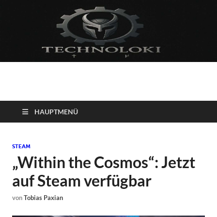
Technoloki: Gaming
Technoloki: Dein Gaming- und Entertainment News-Portal für
Blockbuster, Indie-Perlen und Retro-Klassiker.
und Entertainment
HAUPTMENÜ
News
STEAM
„Within the Cosmos“: Jetzt
auf Steam verfügbar
von
Tobias Paxian