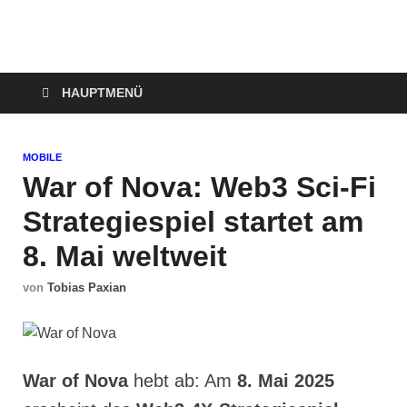
Technoloki: Gaming
Technoloki: Dein Gaming- und Entertainment News-Portal für
Blockbuster, Indie-Perlen und Retro-Klassiker.
und Entertainment
HAUPTMENÜ
News
MOBILE
War of Nova: Web3 Sci-Fi
Strategiespiel startet am
8. Mai weltweit
von
Tobias Paxian
War of Nova
hebt ab: Am
8. Mai 2025