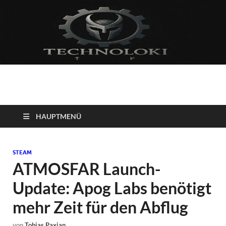
Technoloki: Gaming
Technoloki: Dein Gaming- und Entertainment News-Portal für
Blockbuster, Indie-Perlen und Retro-Klassiker.
und Entertainment
HAUPTMENÜ
News
STEAM
ATMOSFAR Launch-
Update: Apog Labs benötigt
mehr Zeit für den Abflug
von
Tobias Paxian