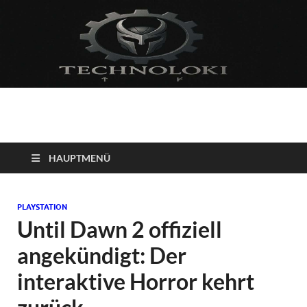
Technoloki: Gaming
Technoloki: Dein Gaming- und Entertainment News-Portal für
Blockbuster, Indie-Perlen und Retro-Klassiker.
und Entertainment
HAUPTMENÜ
News
PLAYSTATION
Until Dawn 2 offiziell
angekündigt: Der
interaktive Horror kehrt