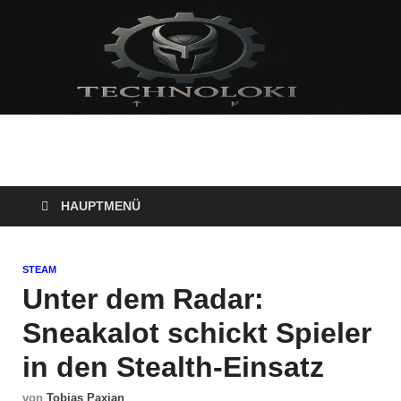
Technoloki: Gaming
Technoloki: Dein Gaming- und Entertainment News-Portal für
Blockbuster, Indie-Perlen und Retro-Klassiker.
und Entertainment
HAUPTMENÜ
News
STEAM
Unter dem Radar:
Sneakalot schickt Spieler
in den Stealth-Einsatz
von
Tobias Paxian