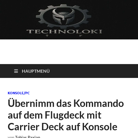
Technoloki: Gaming
Technoloki: Dein Gaming- und Entertainment News-Portal für
Blockbuster, Indie-Perlen und Retro-Klassiker.
und Entertainment
HAUPTMENÜ
News
KONSOLE/PC
Übernimm das Kommando
auf dem Flugdeck mit
Carrier Deck auf Konsole
von
Tobias Paxian