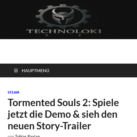
Technoloki: Gaming
Technoloki: Dein Gaming- und Entertainment News-Portal für
Blockbuster, Indie-Perlen und Retro-Klassiker.
und Entertainment
HAUPTMENÜ
News
STEAM
Tormented Souls 2: Spiele
jetzt die Demo & sieh den
neuen Story-Trailer
von
Tobias Paxian