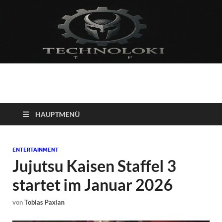
Technoloki: Gaming
Technoloki: Dein Gaming- und Entertainment News-Portal für
Blockbuster, Indie-Perlen und Retro-Klassiker.
und Entertainment
HAUPTMENÜ
News
ENTERTAINMENT
Jujutsu Kaisen Staffel 3
startet im Januar 2026
von
Tobias Paxian