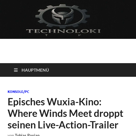
Technoloki: Gaming
Technoloki: Dein Gaming- und Entertainment News-Portal für
Blockbuster, Indie-Perlen und Retro-Klassiker.
und Entertainment
HAUPTMENÜ
News
KONSOLE/PC
Episches Wuxia-Kino:
Where Winds Meet droppt
seinen Live-Action-Trailer
von
Tobias Paxian