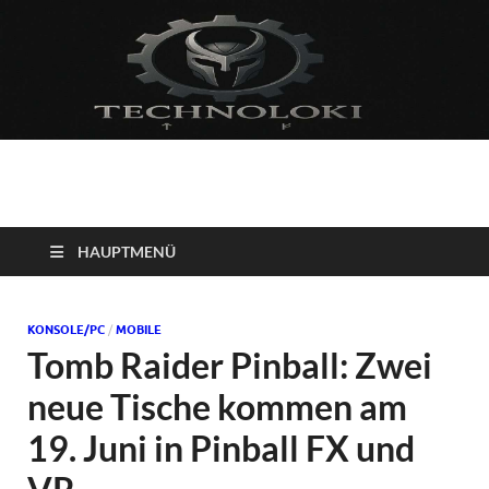
Technoloki: Gaming
Technoloki: Dein Gaming- und Entertainment News-Portal für
Blockbuster, Indie-Perlen und Retro-Klassiker.
und Entertainment
HAUPTMENÜ
News
KONSOLE/PC
/
MOBILE
Tomb Raider Pinball: Zwei
neue Tische kommen am
19. Juni in Pinball FX und