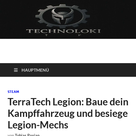
Technoloki: Gaming
Technoloki: Dein Gaming- und Entertainment News-Portal für
Blockbuster, Indie-Perlen und Retro-Klassiker.
und Entertainment
HAUPTMENÜ
News
STEAM
TerraTech Legion: Baue dein
Kampffahrzeug und besiege
Legion-Mechs
von
Tobias Paxian