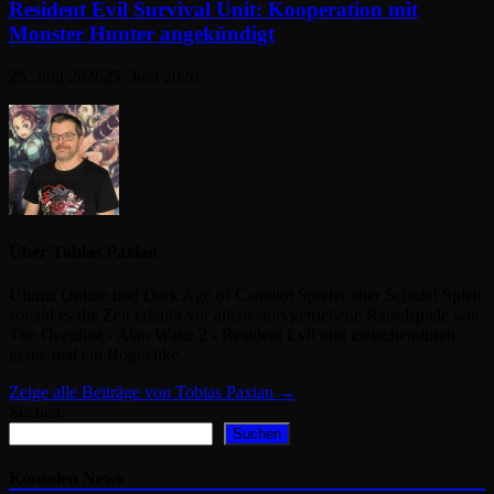
Resident Evil Survival Unit: Kooperation mit
Monster Hunter angekündigt
25. Juni 2026
25. Juni 2026
Über Tobias Paxian
Ultima Online und Dark Age of Camelot Spieler alter Schule! Spielt
sobald es die Zeit erlaubt vor allem storygetriebene Rätselspiele wie
The Occultist - Alan Wake 2 - Resident Evil und zwischendurch
gerne mal ein Roguelike.
Zeige alle Beiträge von Tobias Paxian →
Suchen
Suchen
Konsolen News