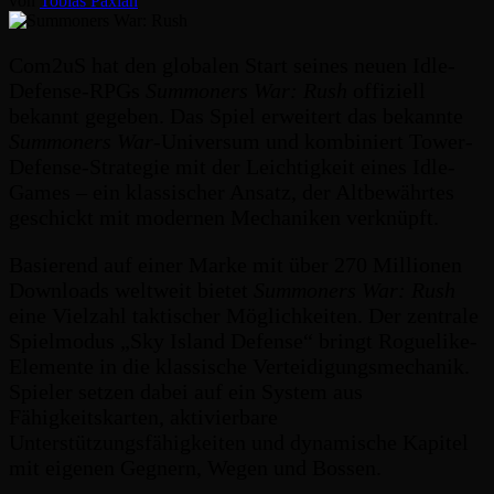
von
Tobias Paxian
Com2uS hat den globalen Start seines neuen Idle-
Defense-RPGs
Summoners War: Rush
offiziell
bekannt gegeben. Das Spiel erweitert das bekannte
Summoners War
-Universum und kombiniert Tower-
Defense-Strategie mit der Leichtigkeit eines Idle-
Games – ein klassischer Ansatz, der Altbewährtes
geschickt mit modernen Mechaniken verknüpft.
Basierend auf einer Marke mit über 270 Millionen
Downloads weltweit bietet
Summoners War: Rush
eine Vielzahl taktischer Möglichkeiten. Der zentrale
Spielmodus „Sky Island Defense“ bringt Roguelike-
Elemente in die klassische Verteidigungsmechanik.
Spieler setzen dabei auf ein System aus
Fähigkeitskarten, aktivierbare
Unterstützungsfähigkeiten und dynamische Kapitel
mit eigenen Gegnern, Wegen und Bossen.