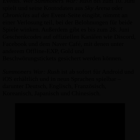
Events. Wer
Summoners War: Rush
bis zum 10. Juni
spielt und seine Kontodaten aus
Sky Arena
oder
Chronicles
auf der Event-Seite eingibt, nimmt an
einer Verlosung teil, bei der Belohnungen für beide
Spiele winken. Außerdem gibt es bis zum 28. Juni
Geschenkcodes auf offiziellen Kanälen wie Discord,
Facebook und dem Naver Café, mit denen unter
anderem Offline-EXP, Gold und
Beschwörungstickets gesichert werden können.
Summoners War: Rush
ist ab sofort für Android und
iOS erhältlich und in neun Sprachen spielbar –
darunter Deutsch, Englisch, Französisch,
Koreanisch, Japanisch und Chinesisch.