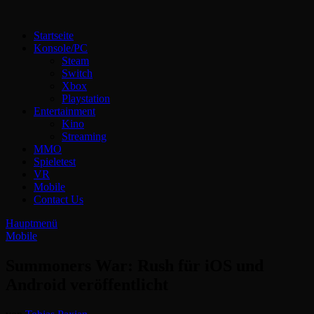
Zum
Inhalt
Technoloki: Gaming und Entertainment News
Startseite
springen
Technoloki: Dein Gaming- und Entertainment News-Portal für
Konsole/PC
Blockbuster, Indie-Perlen und Retro-Klassiker.
Steam
Switch
Xbox
Playstation
Entertainment
Kino
Streaming
MMO
Spieletest
VR
Mobile
Contact Us
Hauptmenü
Mobile
Summoners War: Rush für iOS und
Android veröffentlicht