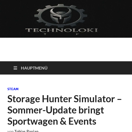
Technoloki: Gaming
Technoloki: Dein Gaming- und Entertainment News-Portal für
Blockbuster, Indie-Perlen und Retro-Klassiker.
und Entertainment
HAUPTMENÜ
News
STEAM
Storage Hunter Simulator –
Sommer-Update bringt
Sportwagen & Events
von
Tobias Paxian