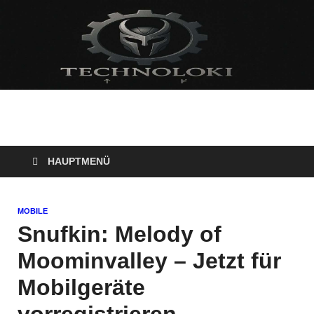
Technoloki: Gaming
Technoloki: Dein Gaming- und Entertainment News-Portal für
Blockbuster, Indie-Perlen und Retro-Klassiker.
und Entertainment
HAUPTMENÜ
News
MOBILE
Snufkin: Melody of
Moominvalley – Jetzt für
Mobilgeräte