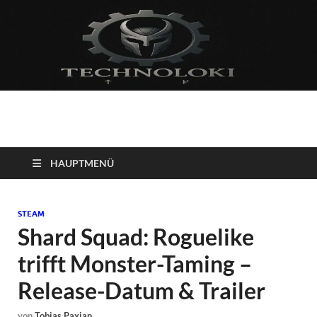
Technoloki: Gaming
Technoloki: Dein Gaming- und Entertainment News-Portal für
Blockbuster, Indie-Perlen und Retro-Klassiker.
und Entertainment
HAUPTMENÜ
News
STEAM
Shard Squad: Roguelike
trifft Monster-Taming –
Release-Datum & Trailer
von
Tobias Paxian