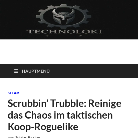
Technoloki: Gaming
Technoloki: Dein Gaming- und Entertainment News-Portal für
Blockbuster, Indie-Perlen und Retro-Klassiker.
und Entertainment
HAUPTMENÜ
News
STEAM
Scrubbin’ Trubble: Reinige
das Chaos im taktischen
Koop-Roguelike
von
Tobias Paxian