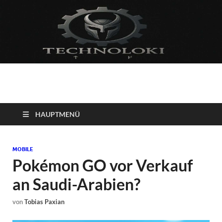
Technoloki: Gaming
Technoloki: Dein Gaming- und Entertainment News-Portal für
Blockbuster, Indie-Perlen und Retro-Klassiker.
und Entertainment
HAUPTMENÜ
News
MOBILE
Pokémon GO vor Verkauf
an Saudi-Arabien?
von
Tobias Paxian