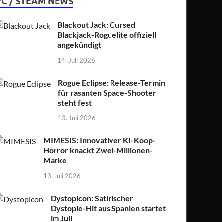
PC / STEAM NEWS
Blackout Jack: Cursed
Blackjack-Roguelite offiziell
angekündigt
14. Juli 2026
Rogue Eclipse: Release-Termin
für rasanten Space-Shooter
steht fest
13. Juli 2026
MIMESIS: Innovativer KI-Koop-
Horror knackt Zwei-Millionen-
Marke
13. Juli 2026
Dystopicon: Satirischer
Dystopie-Hit aus Spanien startet
im Juli