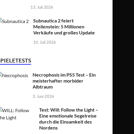
13. Juli 2026
Subnautica 2 feiert
Meilenstein: 5 Millionen
Verkäufe und großes Update
10. Juli 2026
SPIELETESTS
Necrophosis im PS5 Test – Ein
meisterhafter morbider
Albtraum
3. Juni 2026
Test: Will: Follow the Light –
Eine emotionale Segelreise
durch die Einsamkeit des
Nordens