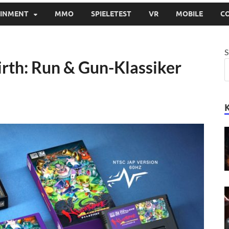
AINMENT
MMO
SPIELETEST
VR
MOBILE
C
S
rth: Run & Gun-Klassiker