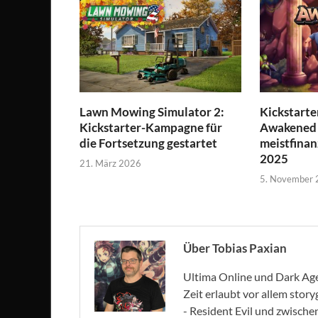
Lawn Mowing Simulator 2:
Kickstarte
Kickstarter-Kampagne für
Awakened i
die Fortsetzung gestartet
meistfinan
2025
21. März 2026
5. November
Über Tobias Paxian
Ultima Online und Dark Age 
Zeit erlaubt vor allem stor
- Resident Evil und zwische