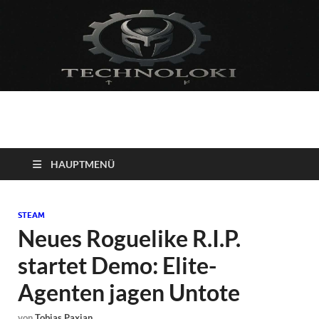
Technoloki: Gaming
Technoloki: Dein Gaming- und Entertainment News-Portal für
Blockbuster, Indie-Perlen und Retro-Klassiker.
und Entertainment
HAUPTMENÜ
News
STEAM
Neues Roguelike R.I.P.
startet Demo: Elite-
Agenten jagen Untote
von
Tobias Paxian