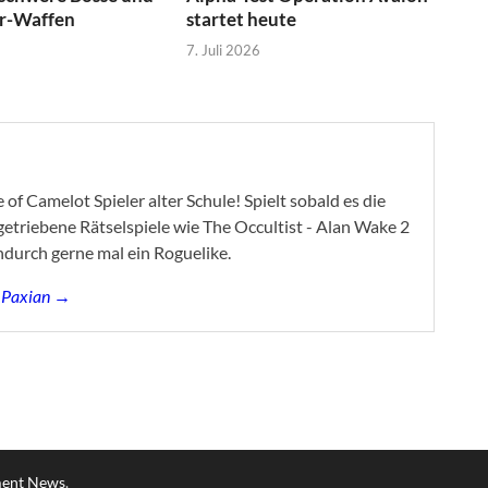
r-Waffen
startet heute
7. Juli 2026
of Camelot Spieler alter Schule! Spielt sobald es die
ygetriebene Rätselspiele wie The Occultist - Alan Wake 2
ndurch gerne mal ein Roguelike.
s Paxian →
ment News
.