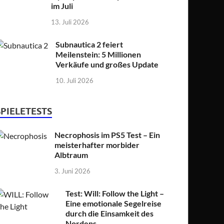
im Juli
13. Juli 2026
Subnautica 2 feiert
Meilenstein: 5 Millionen
Verkäufe und großes Update
10. Juli 2026
SPIELETESTS
Necrophosis im PS5 Test – Ein
meisterhafter morbider
Albtraum
3. Juni 2026
Test: Will: Follow the Light –
Eine emotionale Segelreise
durch die Einsamkeit des
Nordens