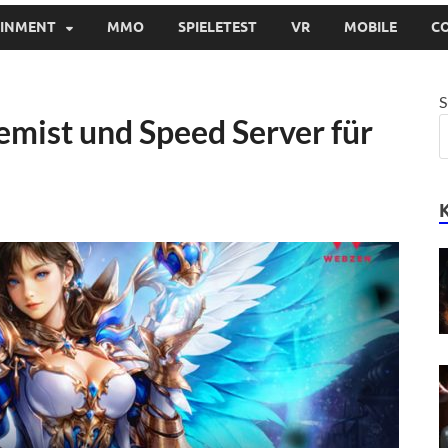
AINMENT
MMO
SPIELETEST
VR
MOBILE
C
S
mist und Speed Server für