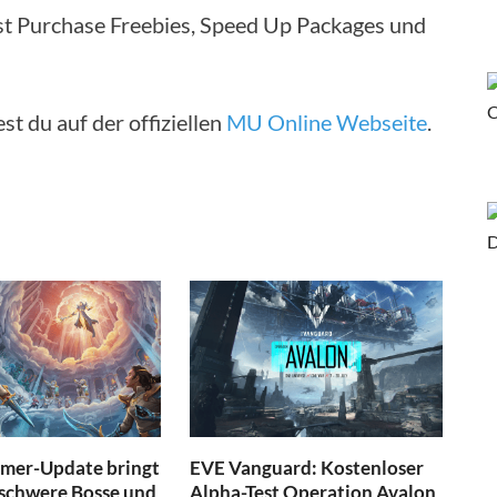
st Purchase Freebies, Speed Up Packages und
st du auf der offiziellen
MU Online Webseite
.
mmer-Update bringt
EVE Vanguard: Kostenloser
 schwere Bosse und
Alpha-Test Operation Avalon