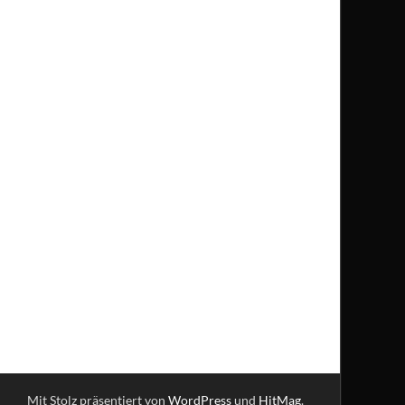
Mit Stolz präsentiert von
WordPress
und
HitMag
.