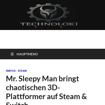
Technoloki: Gaming
Technoloki: Dein Gaming- und Entertainment News-Portal für
Blockbuster, Indie-Perlen und Retro-Klassiker.
und Entertainment
HAUPTMENÜ
News
SWITCH
/
STEAM
Mr. Sleepy Man bringt
chaotischen 3D-
Plattformer auf Steam &