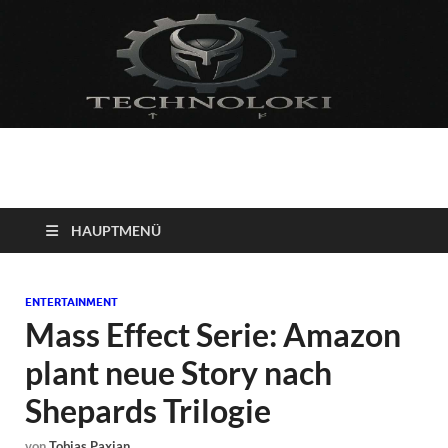
Technoloki: Gaming
Technoloki: Dein Gaming- und Entertainment News-Portal für
Blockbuster, Indie-Perlen und Retro-Klassiker.
und Entertainment
HAUPTMENÜ
News
ENTERTAINMENT
Mass Effect Serie: Amazon
plant neue Story nach
Shepards Trilogie
von
Tobias Paxian