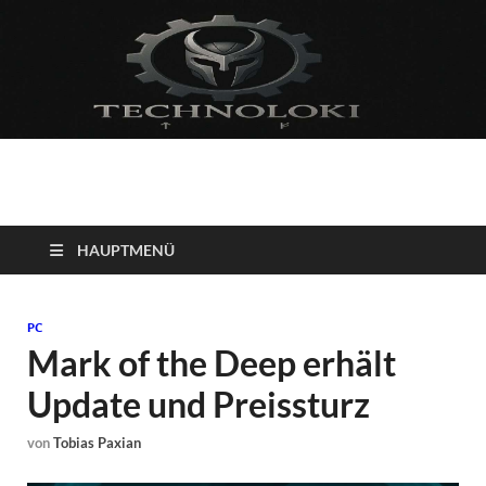
Technoloki: Gaming
Technoloki: Dein Gaming- und Entertainment News-Portal für
Blockbuster, Indie-Perlen und Retro-Klassiker.
und Entertainment
HAUPTMENÜ
News
PC
Mark of the Deep erhält
Update und Preissturz
von
Tobias Paxian